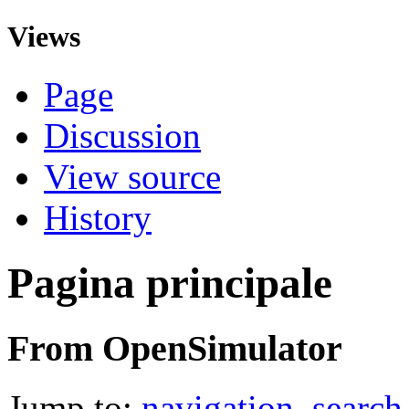
Views
Page
Discussion
View source
History
Pagina principale
From OpenSimulator
Jump to:
navigation
,
search