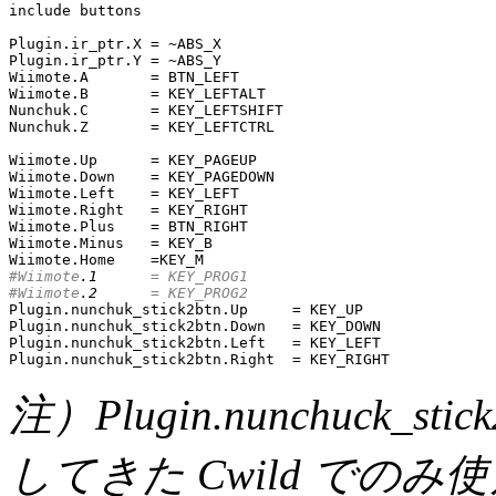
include buttons

Plugin.ir_ptr.X = ~ABS_X

Plugin.ir_ptr.Y = ~ABS_Y

Wiimote.A       = BTN_LEFT

Wiimote.B       = KEY_LEFTALT

Nunchuk.C       = KEY_LEFTSHIFT

Nunchuk.Z       = KEY_LEFTCTRL

Wiimote.Up      = KEY_PAGEUP

Wiimote.Down    = KEY_PAGEDOWN

Wiimote.Left    = KEY_LEFT

Wiimote.Right   = KEY_RIGHT

Wiimote.Plus    = BTN_RIGHT

Wiimote.Minus   = KEY_B

#Wiimote
.1
      = KEY_PROG1
#Wiimote
.2
      = KEY_PROG2

Plugin.nunchuk_stick2btn.Up     = KEY_UP

Plugin.nunchuk_stick2btn.Down   = KEY_DOWN

Plugin.nunchuk_stick2btn.Left   = KEY_LEFT

Plugin.nunchuk_stick2btn.Right  = KEY_RIGHT
注）Plugin.nunchuck_s
してきた Cwild でのみ