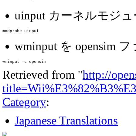
uinput カーネルモ
modprobe uinput
wminput を open
wminput -c opensim
Retrieved from "
http://ope
title=Wii%E3%82%B3
Category
:
Japanese Translations