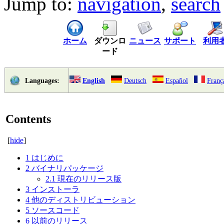
Jump to:
navigation
,
search
ホーム
ダウンロ
ニュース
サポート
利用
ード
English
Deutsch
Español
Franç
Languages:
Contents
[
hide
]
1
はじめに
2
バイナリパッケージ
2.1
現在のリリース版
3
インストーラ
4
他のディストリビューション
5
ソースコード
6
以前のリリース