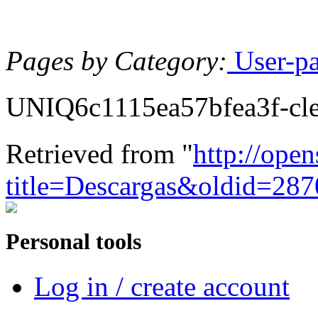
Pages by Category:
User-p
UNIQ6c1115ea57bfea3f-cl
Retrieved from "
http://ope
title=Descargas&oldid=287
Personal tools
Log in / create account