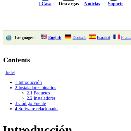
| Casa
Descargas
Noticias
Soporte
English
Deutsch
Español
Franç
Languages:
Contents
[
hide
]
1
Introducción
2
Instaladores binarios
2.1
Paquetes
2.2
Instaladores
3
Código Fuente
4
Software relacionado
Introducción