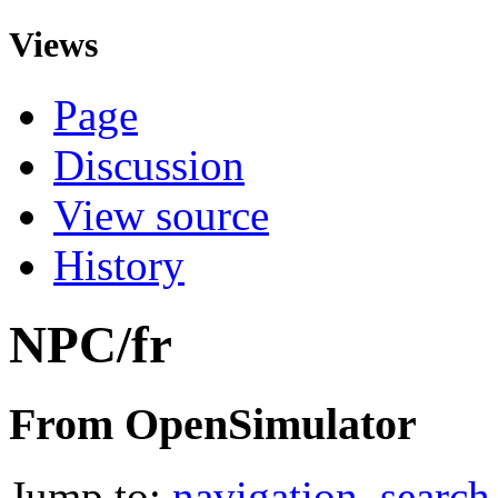
Views
Page
Discussion
View source
History
NPC/fr
From OpenSimulator
Jump to:
navigation
,
search