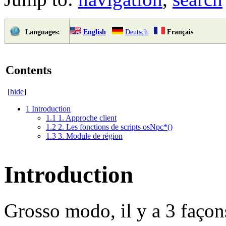
English
Deutsch
Français
Languages:
Contents
[
hide
]
1
Introduction
1.1
1. Approche client
1.2
2. Les fonctions de scripts osNpc*()
1.3
3. Module de région
Introduction
Grosso modo, il y a 3 façon