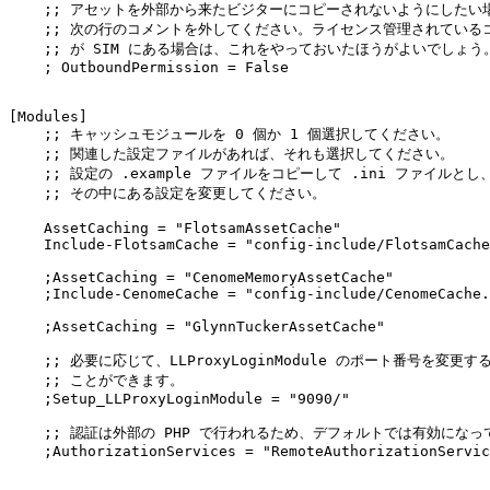
    ;; アセットを外部から来たビジターにコピーされないようにしたい場
    ;; 次の行のコメントを外してください。ライセンス管理されているコ
    ;; が SIM にある場合は、これをやっておいたほうがよいでしょう。
    ; OutboundPermission = False

[Modules]

    ;; キャッシュモジュールを 0 個か 1 個選択してください。

    ;; 関連した設定ファイルがあれば、それも選択してください。

    ;; 設定の .example ファイルをコピーして .ini ファイルとし、
    ;; その中にある設定を変更してください。

    AssetCaching = "FlotsamAssetCache"

    Include-FlotsamCache = "config-include/FlotsamCache
    ;AssetCaching = "CenomeMemoryAssetCache"

    ;Include-CenomeCache = "config-include/CenomeCache.
    ;AssetCaching = "GlynnTuckerAssetCache"

    ;; 必要に応じて、LLProxyLoginModule のポート番号を変更する
    ;; ことができます。

    ;Setup_LLProxyLoginModule = "9090/"

    ;; 認証は外部の PHP で行われるため、デフォルトでは有効になっ
    ;AuthorizationServices = "RemoteAuthorizationServic