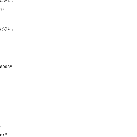
ださい。

3"

ださい。

8003"

。

er"
