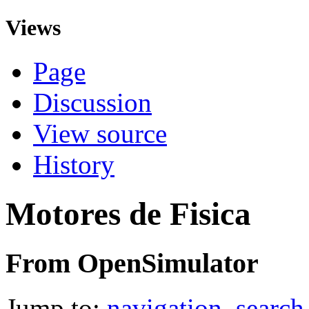
Views
Page
Discussion
View source
History
Motores de Fisica
From OpenSimulator
Jump to:
navigation
,
search