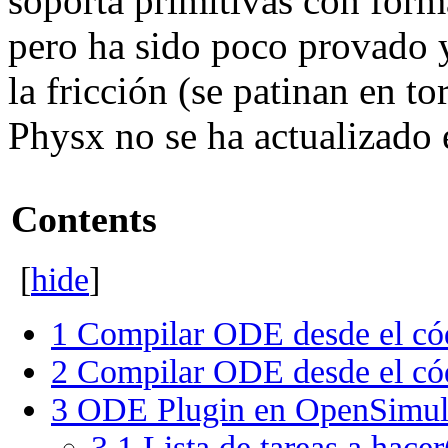
soporta primitivas con form
pero ha sido poco provado 
la fricción (se patinan en tor
Physx no se ha actualizado
Contents
[
hide
]
1
Compilar ODE desde el cód
2
Compilar ODE desde el có
3
ODE Plugin en OpenSimul
3.1
Lista de tareas a hac