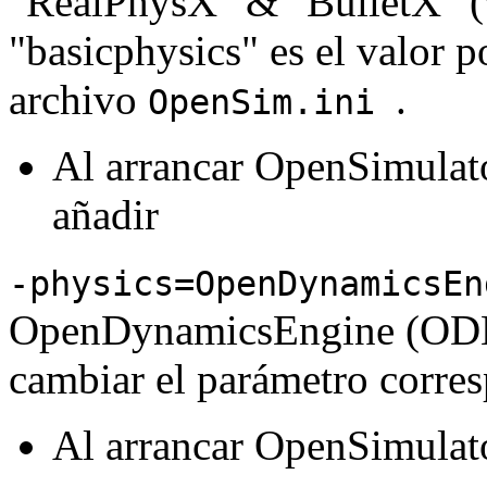
"RealPhysX" & "BulletX" (v
"basicphysics" es el valor p
archivo
.
OpenSim.ini
Al arrancar OpenSimulat
añadir
-physics=OpenDynamicsEn
OpenDynamicsEngine (ODE) 
cambiar el parámetro corre
Al arrancar OpenSimulat